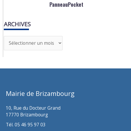
PanneauPocket
ARCHIVES
A
r
c
h
i
v
Mairie de Brizambourg
e
s
10, Rue du Docteur Grand
17770 Brizambourg
Tél. 05 46 95 97 03