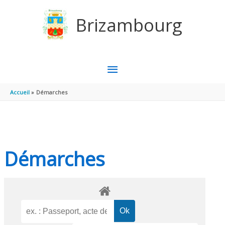
Aller au contenu
Aller au pied de page
Brizambourg
MENU
PRINCIPAL
Accueil
Démarches
Démarches