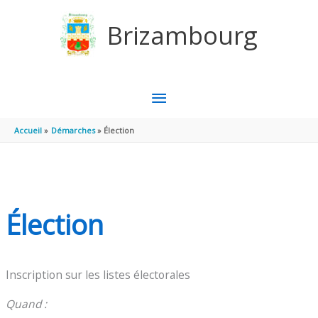
Aller au contenu
Aller au pied de page
Brizambourg
MENU
PRINCIPAL
Accueil
Démarches
Élection
Élection
Inscription sur les listes électorales
Quand :