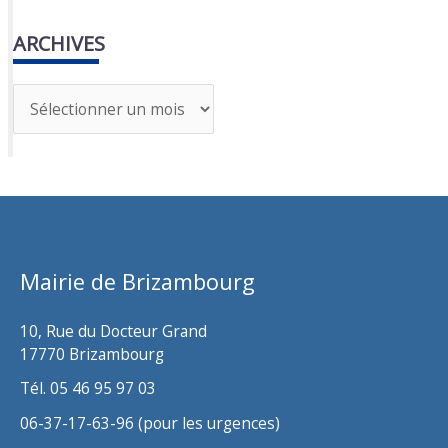
ARCHIVES
A
r
c
h
i
v
Mairie de Brizambourg
e
s
10, Rue du Docteur Grand
17770 Brizambourg
Tél. 05 46 95 97 03
06-37-17-63-96 (pour les urgences)