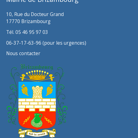
e
s
10, Rue du Docteur Grand
17770 Brizambourg
Tél. 05 46 95 97 03
06-37-17-63-96 (pour les urgences)
Nous contacter