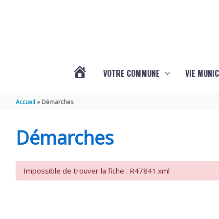
Aller au contenu
Aller au pied de page
VOTRE COMMUNE
VIE MUNIC
ACTUALITÉS
Accueil
Démarches
DE
Démarches
BRIZAMBOURG
Impossible de trouver la fiche : R47841.xml