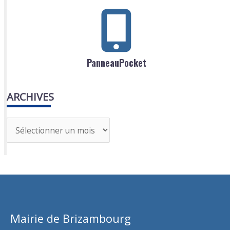
PanneauPocket
ARCHIVES
A
r
c
h
i
v
Mairie de Brizambourg
e