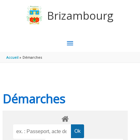
Aller au contenu
Aller au pied de page
Brizambourg
MENU
PRINCIPAL
Accueil
Démarches
Démarches