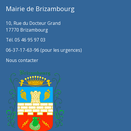
v
Mairie de Brizambourg
e
s
10, Rue du Docteur Grand
17770 Brizambourg
Tél. 05 46 95 97 03
06-37-17-63-96 (pour les urgences)
Nous contacter