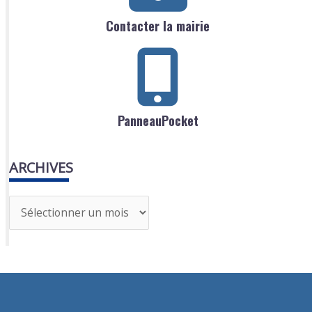
Contacter la mairie
PanneauPocket
ARCHIVES
A
r
c
h
i