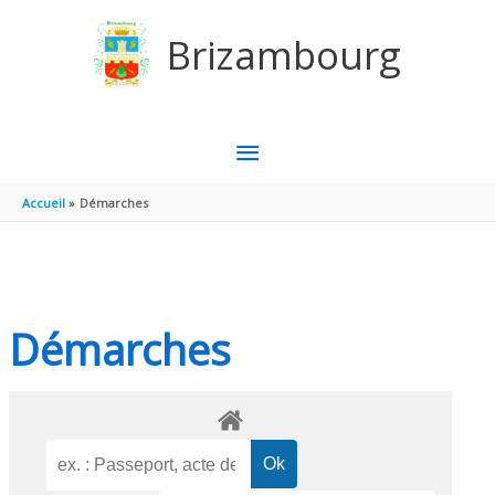
Aller au contenu
Aller au pied de page
Brizambourg
MENU
PRINCIPAL
Accueil
Démarches
Démarches