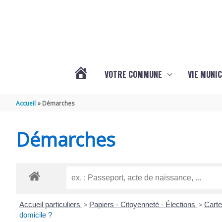
Aller au contenu
Aller au pied de page
VOTRE COMMUNE
VIE MUNIC
ACTUALITÉS
Accueil
Démarches
DE
Démarches
BRIZAMBOURG
Accueil particuliers
>
Papiers - Citoyenneté - Élections
>
Carte
domicile ?