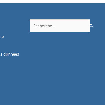
Rechercher :
rme
es données