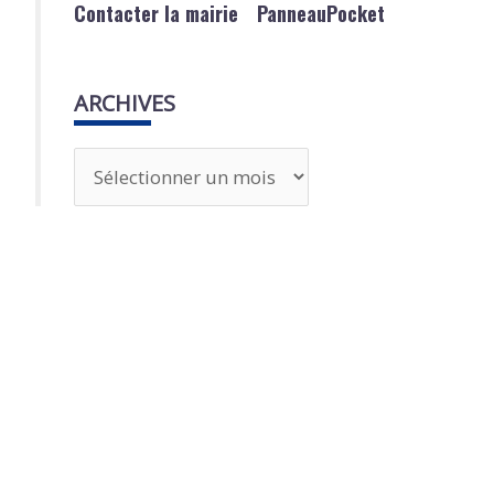
Contacter la mairie
PanneauPocket
ARCHIVES
A
r
c
h
i
v
e
s