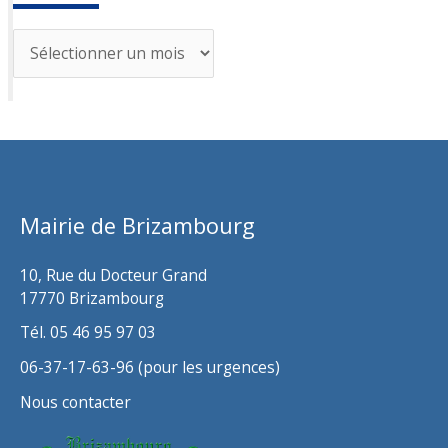
A
r
c
h
i
v
Mairie de Brizambourg
e
s
10, Rue du Docteur Grand
17770 Brizambourg
Tél. 05 46 95 97 03
06-37-17-63-96 (pour les urgences)
Nous contacter