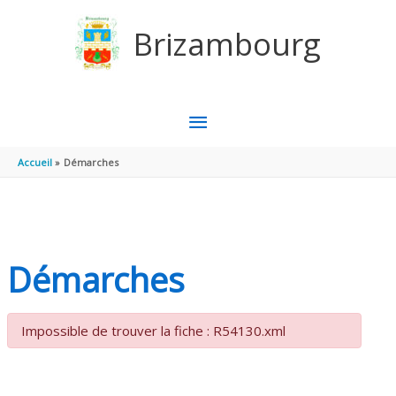
Aller au contenu
Aller au pied de page
Brizambourg
MENU
PRINCIPAL
Accueil
Démarches
Démarches
Impossible de trouver la fiche : R54130.xml