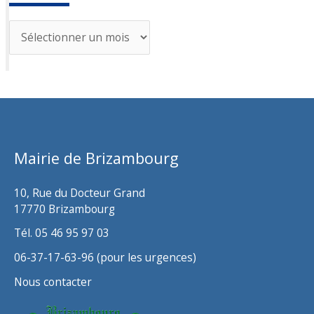
A
r
c
h
i
v
Mairie de Brizambourg
e
s
10, Rue du Docteur Grand
17770 Brizambourg
Tél. 05 46 95 97 03
06-37-17-63-96 (pour les urgences)
Nous contacter