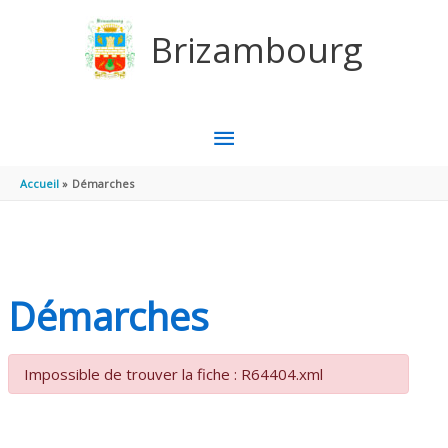
Aller au contenu
Aller au pied de page
Brizambourg
MENU
PRINCIPAL
Accueil
Démarches
Démarches
Impossible de trouver la fiche : R64404.xml