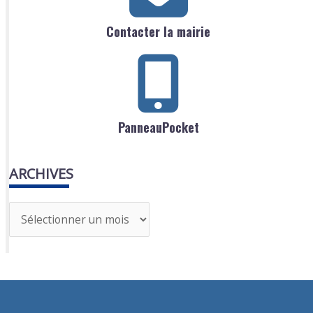
Contacter la mairie
PanneauPocket
ARCHIVES
A
r
c
h
i