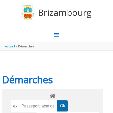
Aller au contenu
Aller au pied de page
Brizambourg
MENU
PRINCIPAL
Accueil
Démarches
Démarches