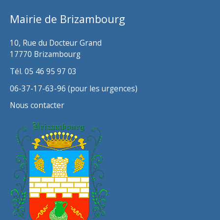
v
Mairie de Brizambourg
e
s
10, Rue du Docteur Grand
17770 Brizambourg
Tél. 05 46 95 97 03
06-37-17-63-96 (pour les urgences)
Nous contacter