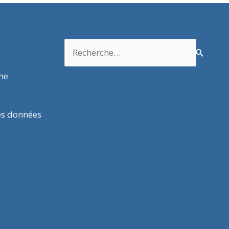
Rechercher :
rme
es données