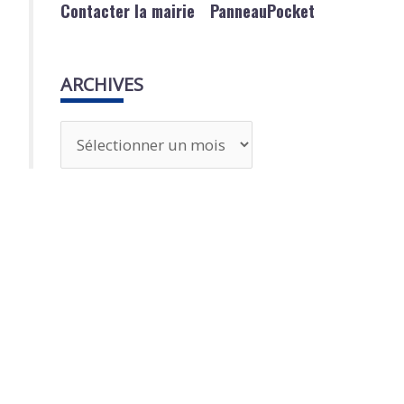
Contacter la mairie
PanneauPocket
ARCHIVES
A
r
c
h
i
v
e
s