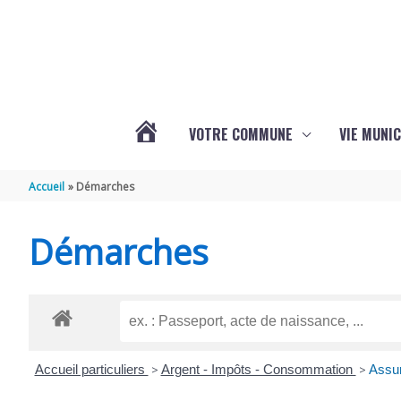
Aller au contenu
Aller au pied de page
VOTRE COMMUNE
VIE MUNIC
ACTUALITÉS
Accueil
Démarches
DE
Démarches
BRIZAMBOURG
Accueil particuliers
>
Argent - Impôts - Consommation
>
Assur