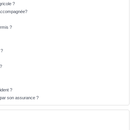
ricole ?
e accompagnée?
ermis ?
 ?
 ?
ident ?
t par son assurance ?