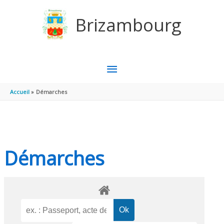
Aller au contenu
Aller au pied de page
Brizambourg
MENU
PRINCIPAL
Accueil
Démarches
Démarches