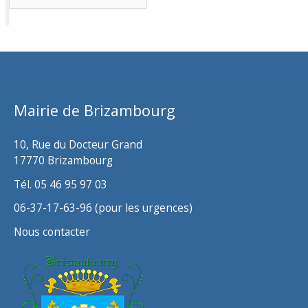
r
c
h
i
v
Mairie de Brizambourg
e
s
10, Rue du Docteur Grand
17770 Brizambourg
Tél. 05 46 95 97 03
06-37-17-63-96 (pour les urgences)
Nous contacter