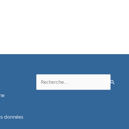
Rechercher :
rme
es données