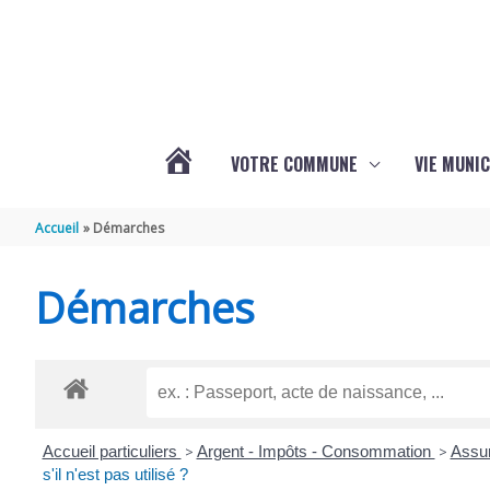
Aller au contenu
Aller au pied de page
VOTRE COMMUNE
VIE MUNIC
ACTUALITÉS
Accueil
Démarches
DE
Démarches
BRIZAMBOURG
Accueil particuliers
>
Argent - Impôts - Consommation
>
Assur
s'il n'est pas utilisé ?