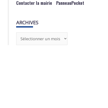
Contacter la mairie
PanneauPocket
ARCHIVES
A
r
c
h
i
v
e
s