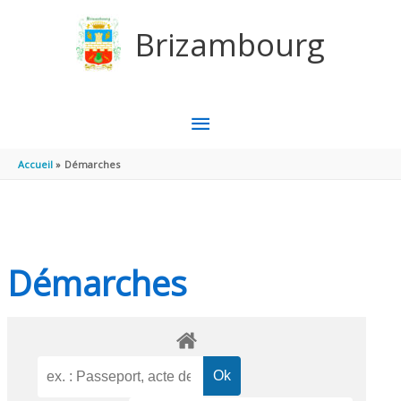
Aller au contenu
Aller au pied de page
Brizambourg
MENU
PRINCIPAL
Accueil
Démarches
Démarches