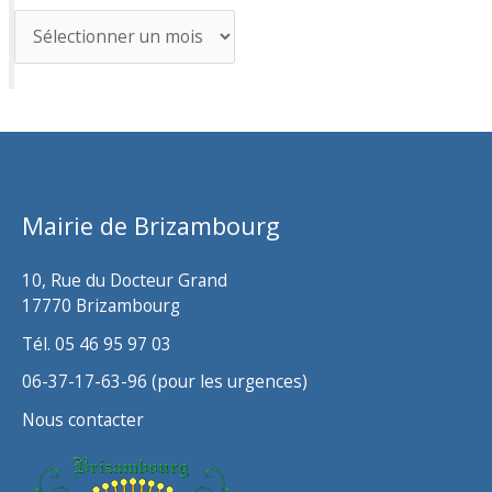
A
r
c
h
i
v
Mairie de Brizambourg
e
s
10, Rue du Docteur Grand
17770 Brizambourg
Tél. 05 46 95 97 03
06-37-17-63-96 (pour les urgences)
Nous contacter