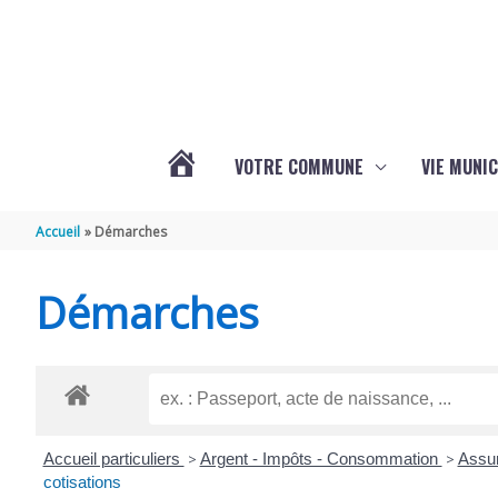
Aller au contenu
Aller au pied de page
VOTRE COMMUNE
VIE MUNIC
ACTUALITÉS
Accueil
Démarches
DE
Démarches
BRIZAMBOURG
Accueil particuliers
>
Argent - Impôts - Consommation
>
Assur
cotisations