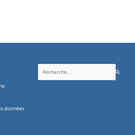
Rechercher :
rme
es données