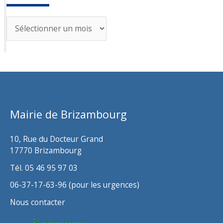
A
r
c
h
i
v
Mairie de Brizambourg
e
s
10, Rue du Docteur Grand
17770 Brizambourg
Tél. 05 46 95 97 03
06-37-17-63-96 (pour les urgences)
Nous contacter