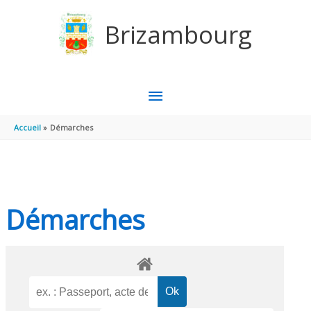
Aller au contenu
Aller au pied de page
Brizambourg
MENU
PRINCIPAL
Accueil
Démarches
Démarches