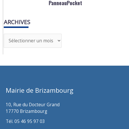
PanneauPocket
ARCHIVES
A
r
c
h
i
v
Mairie de Brizambourg
e
s
10, Rue du Docteur Grand
17770 Brizambourg
Tél. 05 46 95 97 03