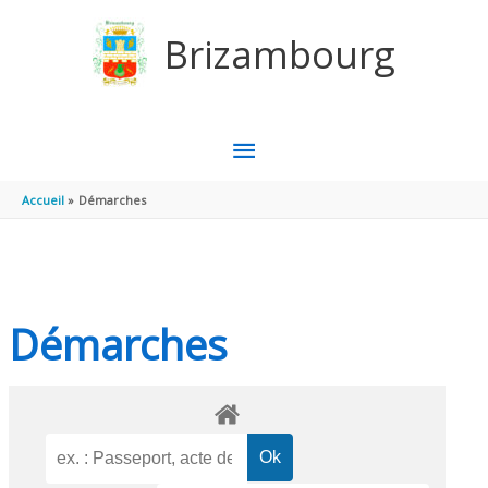
Aller au contenu
Aller au pied de page
Brizambourg
MENU
PRINCIPAL
Accueil
Démarches
Démarches