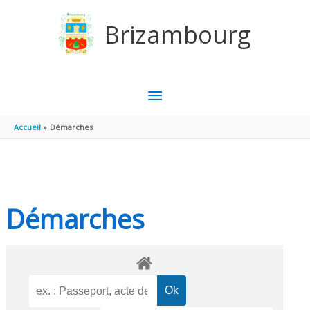
Aller au contenu
Aller au pied de page
Brizambourg
MENU
PRINCIPAL
Accueil
Démarches
Démarches