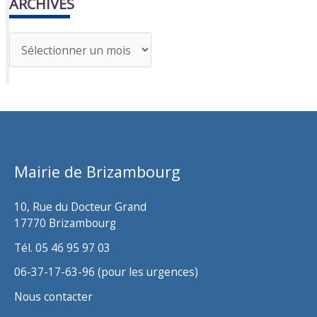
ARCHIVES
A
r
c
h
i
v
Mairie de Brizambourg
e
s
10, Rue du Docteur Grand
17770 Brizambourg
Tél. 05 46 95 97 03
06-37-17-63-96 (pour les urgences)
Nous contacter