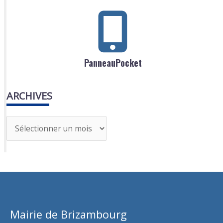
PanneauPocket
ARCHIVES
A
r
c
h
i
v
Mairie de Brizambourg
e