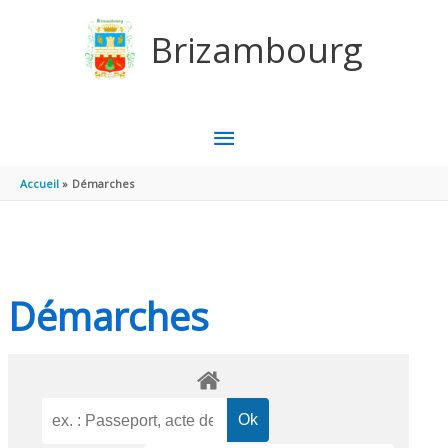
Aller au contenu
Aller au pied de page
Brizambourg
MENU
PRINCIPAL
Accueil
Démarches
Démarches