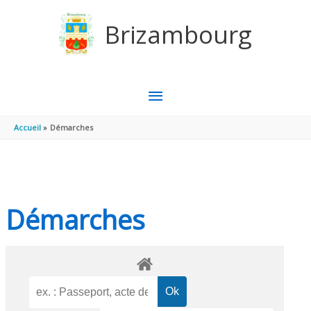
Aller au contenu
Aller au pied de page
Brizambourg
MENU
PRINCIPAL
Accueil
Démarches
Démarches