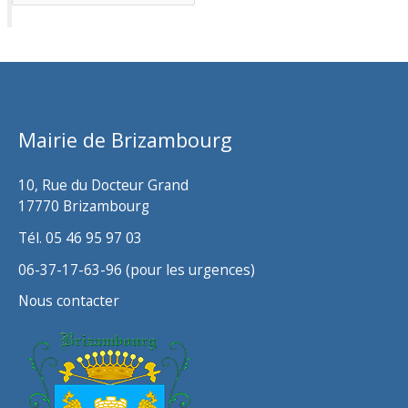
r
c
h
i
v
Mairie de Brizambourg
e
s
10, Rue du Docteur Grand
17770 Brizambourg
Tél. 05 46 95 97 03
06-37-17-63-96 (pour les urgences)
Nous contacter