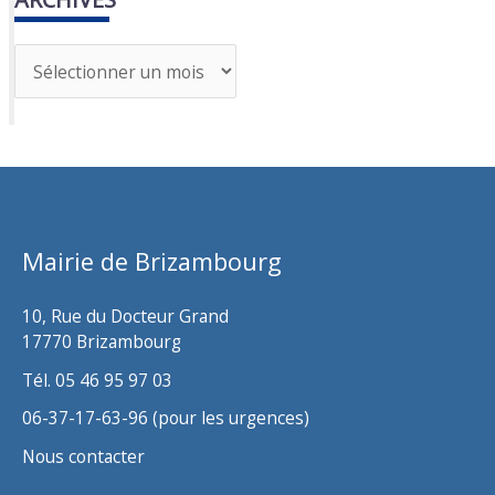
A
r
c
h
i
v
Mairie de Brizambourg
e
s
10, Rue du Docteur Grand
17770 Brizambourg
Tél. 05 46 95 97 03
06-37-17-63-96 (pour les urgences)
Nous contacter