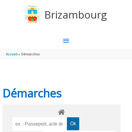
Aller au contenu
Aller au pied de page
Brizambourg
MENU
PRINCIPAL
Accueil
Démarches
Démarches