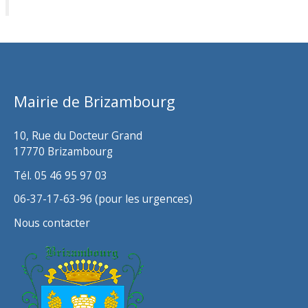
c
h
i
v
Mairie de Brizambourg
e
s
10, Rue du Docteur Grand
17770 Brizambourg
Tél. 05 46 95 97 03
06-37-17-63-96 (pour les urgences)
Nous contacter