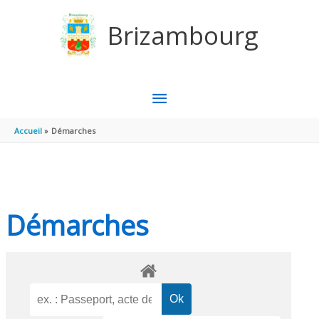
Aller au contenu
Aller au pied de page
Brizambourg
MENU
PRINCIPAL
Accueil
Démarches
Démarches