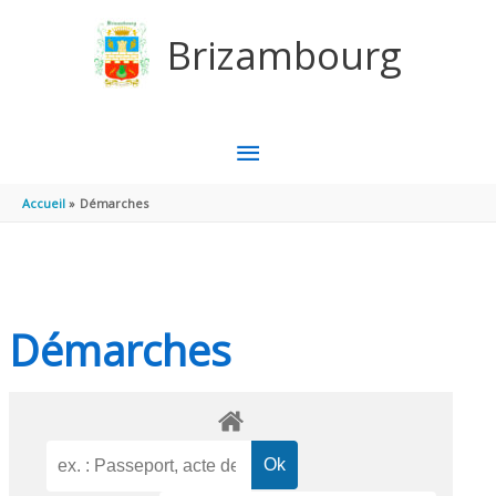
Aller au contenu
Aller au pied de page
Brizambourg
MENU
PRINCIPAL
Accueil
Démarches
Démarches