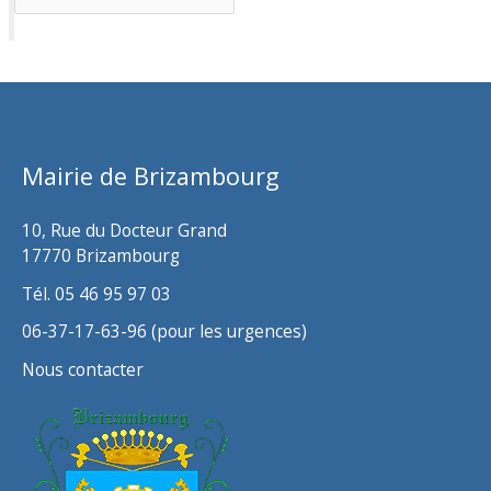
r
c
h
i
v
Mairie de Brizambourg
e
s
10, Rue du Docteur Grand
17770 Brizambourg
Tél. 05 46 95 97 03
06-37-17-63-96 (pour les urgences)
Nous contacter