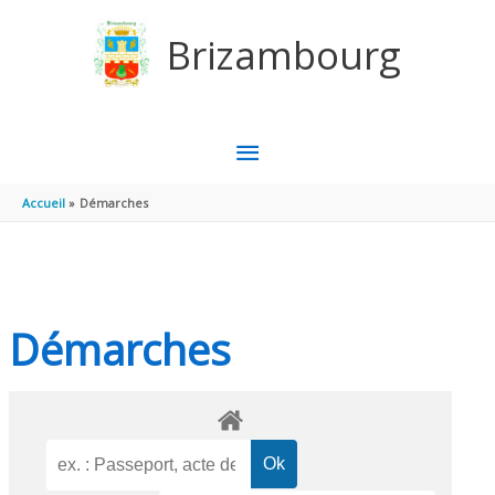
Aller au contenu
Aller au pied de page
Brizambourg
MENU
PRINCIPAL
Accueil
Démarches
Démarches