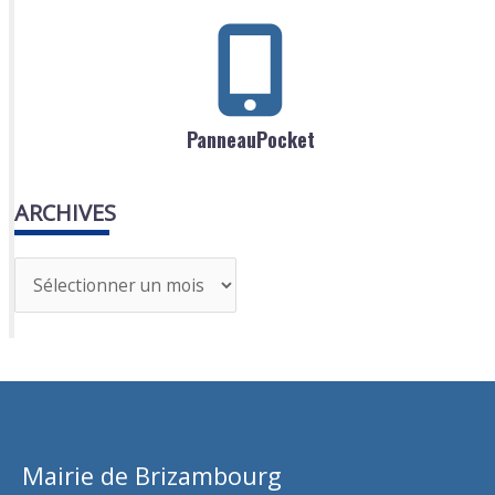
PanneauPocket
ARCHIVES
A
r
c
h
i
v
Mairie de Brizambourg
e