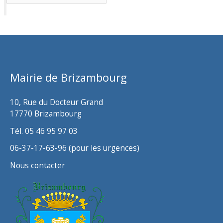
r
c
h
i
v
Mairie de Brizambourg
e
s
10, Rue du Docteur Grand
17770 Brizambourg
Tél. 05 46 95 97 03
06-37-17-63-96 (pour les urgences)
Nous contacter