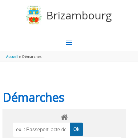
Aller au contenu
Aller au pied de page
Brizambourg
MENU
PRINCIPAL
Accueil
Démarches
Démarches