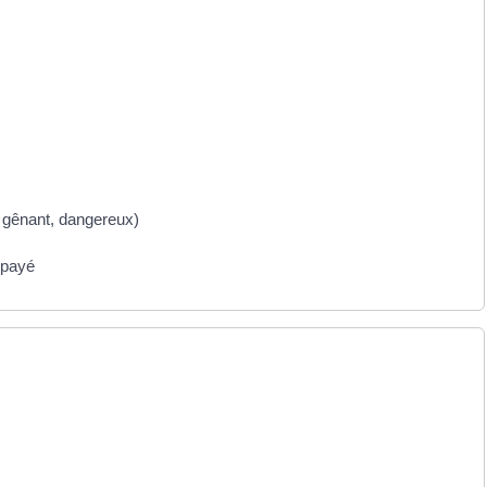
s gênant, dangereux)
 payé