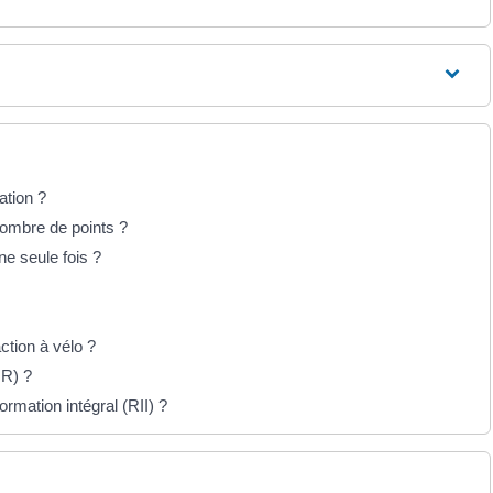
ation ?
ombre de points ?
ne seule fois ?
ction à vélo ?
IR) ?
mation intégral (RII) ?