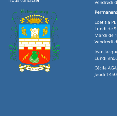
Nous contacter
Vendredi 
Permanence
Loëtitia P
Lundi de 
Mardi de 
Vendredi 
Jean Jacq
Lundi 9h0
Cécila AGA
Jeudi 14h