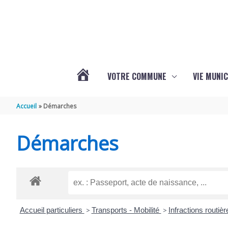
Aller au contenu
Aller au pied de page
VOTRE COMMUNE
VIE MUNIC
ACTUALITÉS
Accueil
Démarches
DE
Démarches
BRIZAMBOURG
Accueil particuliers
>
Transports - Mobilité
>
Infractions routiè