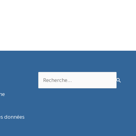
Rechercher :
rme
es données