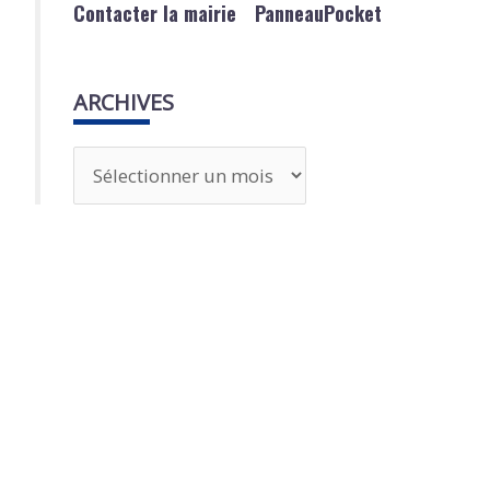
Contacter la mairie
PanneauPocket
ARCHIVES
A
r
c
h
i
v
e
s