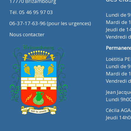
17770 Brizambourg
Tél. 05 46 95 97 03
Lundi de 
Mardi de 
06-37-17-63-96 (pour les urgences)
Jeudi de 1
Nous contacter
Vendredi 
Permanence
Loëtitia P
Lundi de 
Mardi de 
Vendredi 
Jean Jacq
Lundi 9h0
Cécila AGA
Jeudi 14h