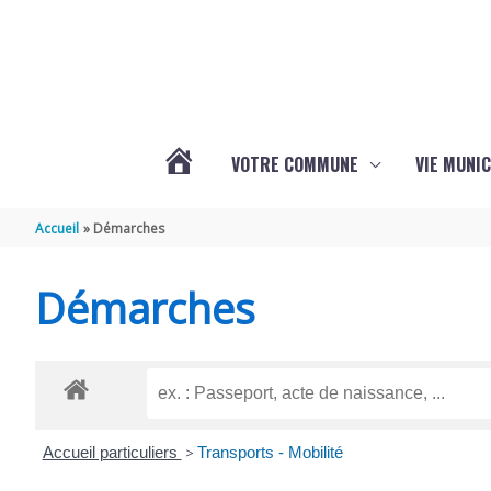
Aller au contenu
Aller au pied de page
VOTRE COMMUNE
VIE MUNIC
ACTUALITÉS
Accueil
Démarches
DE
Démarches
BRIZAMBOURG
Accueil particuliers
>
Transports - Mobilité