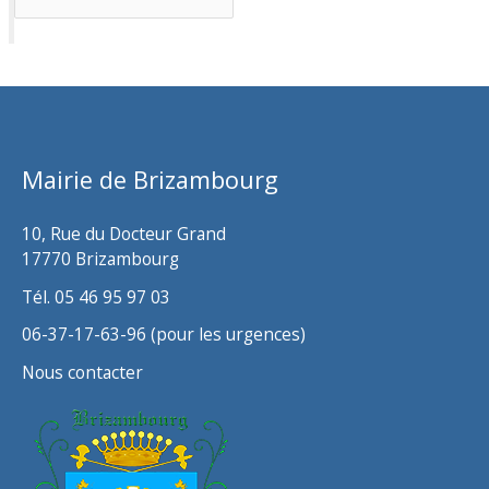
r
c
h
i
v
Mairie de Brizambourg
e
s
10, Rue du Docteur Grand
17770 Brizambourg
Tél. 05 46 95 97 03
06-37-17-63-96 (pour les urgences)
Nous contacter