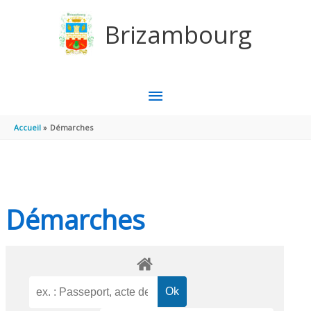
Aller au contenu
Aller au pied de page
Brizambourg
MENU
PRINCIPAL
Accueil
Démarches
Démarches