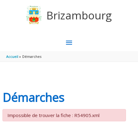
Aller au contenu
Aller au pied de page
Brizambourg
MENU
PRINCIPAL
Accueil
Démarches
Démarches
Impossible de trouver la fiche : R54905.xml