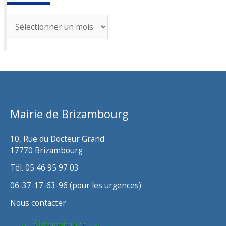
A
r
c
h
i
v
Mairie de Brizambourg
e
s
10, Rue du Docteur Grand
17770 Brizambourg
Tél. 05 46 95 97 03
06-37-17-63-96 (pour les urgences)
Nous contacter