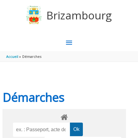
Aller au contenu
Aller au pied de page
Brizambourg
MENU
PRINCIPAL
Accueil
Démarches
Démarches