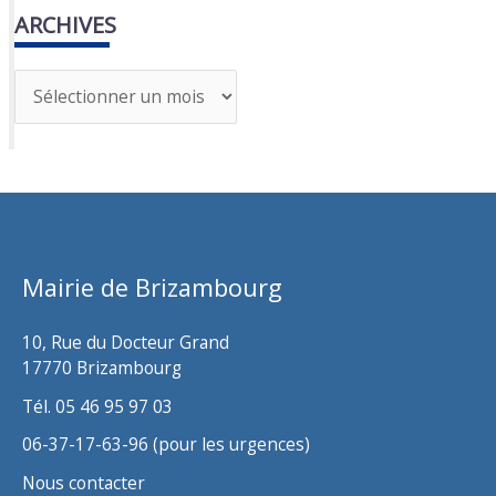
ARCHIVES
A
r
c
h
i
v
Mairie de Brizambourg
e
s
10, Rue du Docteur Grand
17770 Brizambourg
Tél. 05 46 95 97 03
06-37-17-63-96 (pour les urgences)
Nous contacter