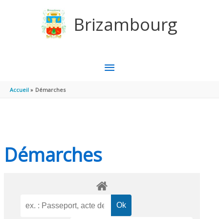
Aller au contenu
Aller au pied de page
Brizambourg
MENU
PRINCIPAL
Accueil
Démarches
Démarches