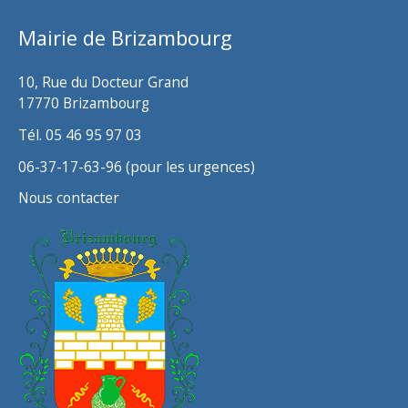
v
Mairie de Brizambourg
e
s
10, Rue du Docteur Grand
17770 Brizambourg
Tél. 05 46 95 97 03
06-37-17-63-96 (pour les urgences)
Nous contacter