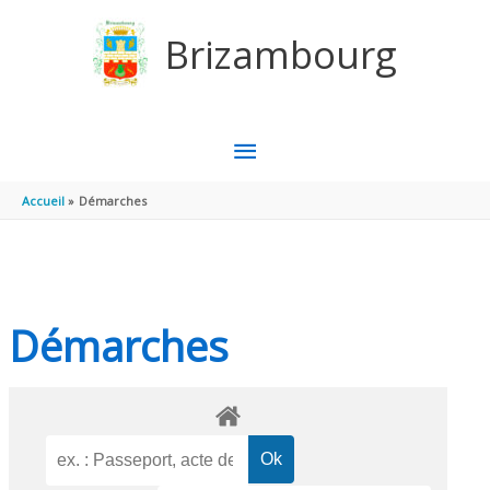
Aller au contenu
Aller au pied de page
Brizambourg
MENU
PRINCIPAL
Accueil
Démarches
Démarches