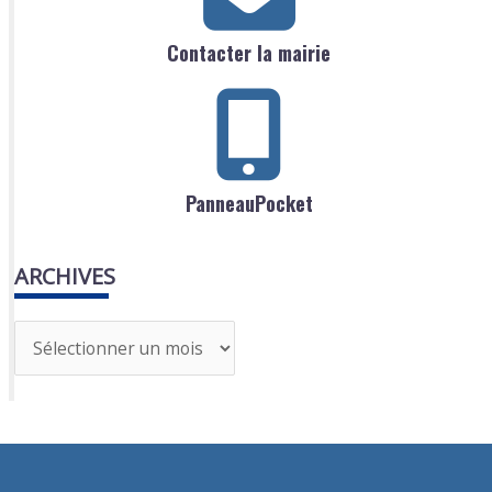
Contacter la mairie
PanneauPocket
ARCHIVES
A
r
c
h
i