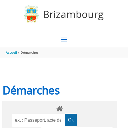
Aller au contenu
Aller au pied de page
Brizambourg
MENU
PRINCIPAL
Accueil
Démarches
Démarches