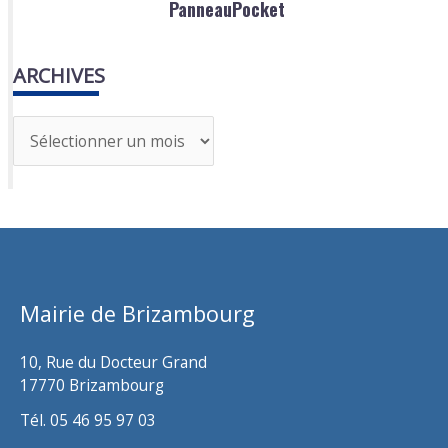
PanneauPocket
ARCHIVES
A
r
c
h
i
v
Mairie de Brizambourg
e
s
10, Rue du Docteur Grand
17770 Brizambourg
Tél. 05 46 95 97 03