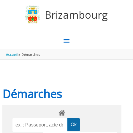
Aller au contenu
Aller au pied de page
Brizambourg
MENU
PRINCIPAL
Accueil
Démarches
Démarches