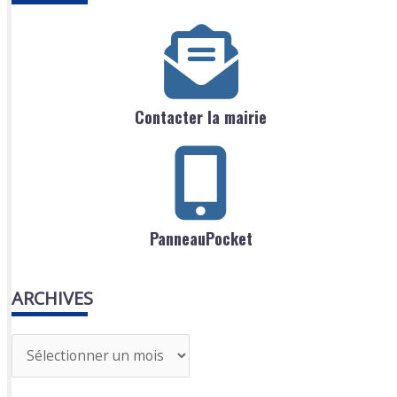
Contacter la mairie
PanneauPocket
ARCHIVES
A
r