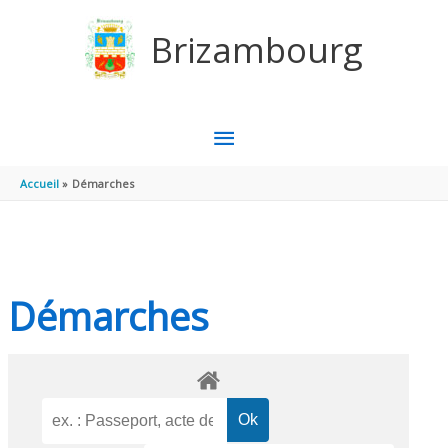
Aller au contenu
Aller au pied de page
Brizambourg
MENU
PRINCIPAL
Accueil
Démarches
Démarches