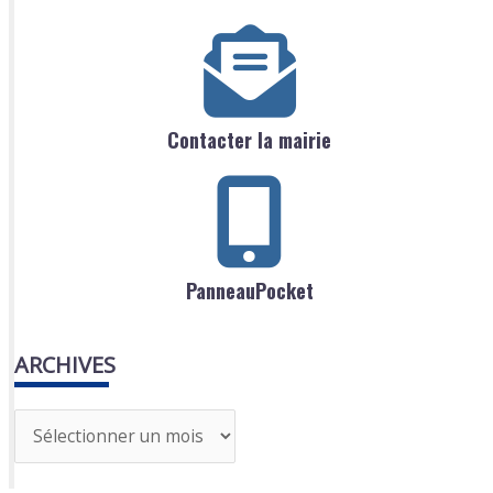
Contacter la mairie
PanneauPocket
ARCHIVES
A
r
c