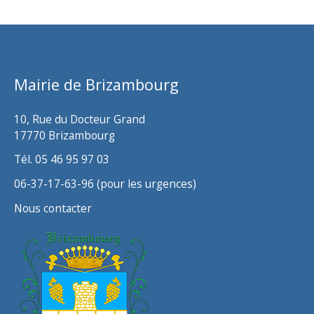
h
i
v
Mairie de Brizambourg
e
s
10, Rue du Docteur Grand
17770 Brizambourg
Tél. 05 46 95 97 03
06-37-17-63-96 (pour les urgences)
Nous contacter