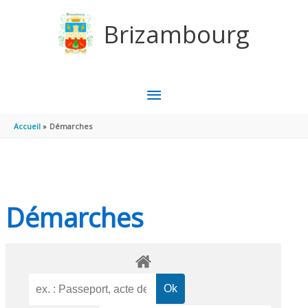
Aller au contenu
Aller au pied de page
Brizambourg
MENU
PRINCIPAL
Accueil
Démarches
Démarches