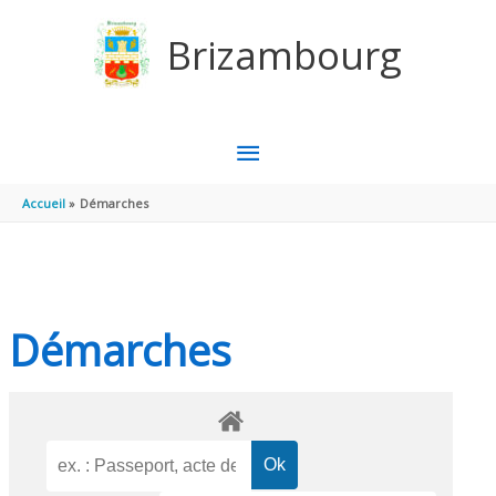
Aller au contenu
Aller au pied de page
Brizambourg
MENU
PRINCIPAL
Accueil
Démarches
Démarches