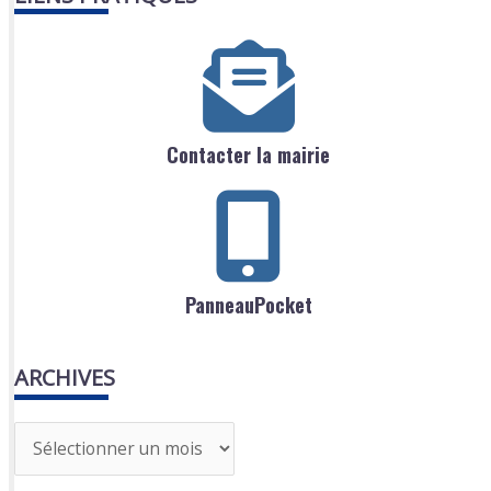
Contacter la mairie
PanneauPocket
ARCHIVES
A
r