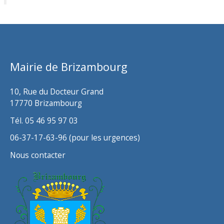
c
h
i
v
Mairie de Brizambourg
e
s
10, Rue du Docteur Grand
17770 Brizambourg
Tél. 05 46 95 97 03
06-37-17-63-96 (pour les urgences)
Nous contacter