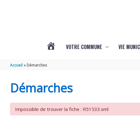
Aller au contenu
Aller au pied de page
VOTRE COMMUNE
VIE MUNIC
ACTUALITÉS
Accueil
Démarches
DE
Démarches
BRIZAMBOURG
Impossible de trouver la fiche : R51533.xml