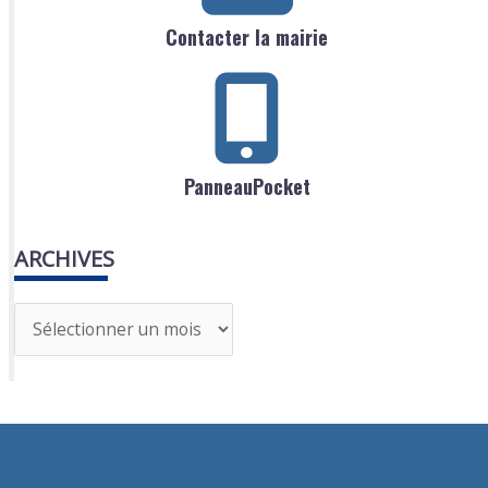
Contacter la mairie
PanneauPocket
ARCHIVES
A
r
c
h
i
v