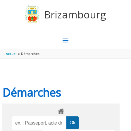
Aller au contenu
Aller au pied de page
Brizambourg
MENU
PRINCIPAL
Accueil
Démarches
Démarches