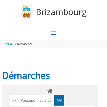
Aller au contenu
Aller au pied de page
Brizambourg
MENU
PRINCIPAL
Accueil
Démarches
Démarches