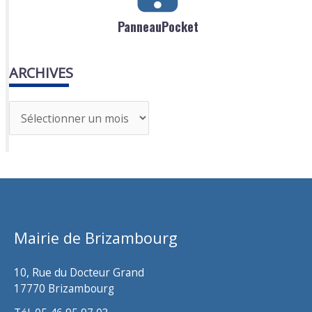
PanneauPocket
ARCHIVES
A
r
c
h
i
v
Mairie de Brizambourg
e
s
10, Rue du Docteur Grand
17770 Brizambourg