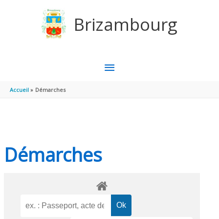
Aller au contenu
Aller au pied de page
Brizambourg
MENU
PRINCIPAL
Accueil
Démarches
Démarches