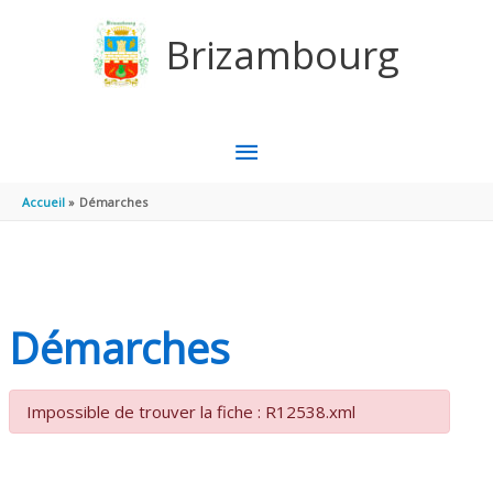
Aller au contenu
Aller au pied de page
Brizambourg
MENU
PRINCIPAL
Accueil
Démarches
Démarches
Impossible de trouver la fiche : R12538.xml