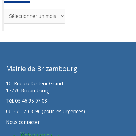
A
r
c
h
i
v
Mairie de Brizambourg
e
s
10, Rue du Docteur Grand
17770 Brizambourg
Tél. 05 46 95 97 03
06-37-17-63-96 (pour les urgences)
Nous contacter