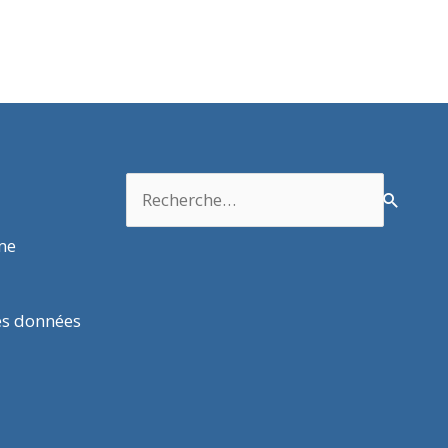
Rechercher :
rme
es données