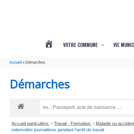
Aller au contenu
Aller au pied de page
VOTRE COMMUNE
VIE MUNIC
ACTUALITÉS
Accueil
Démarches
DE
Démarches
BRIZAMBOURG
Accueil particuliers
>
Travail - Formation
>
Maladie ou accident
indemnités journalières pendant l'arrêt de travail