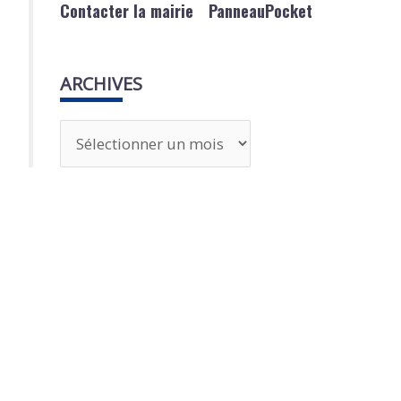
Contacter la mairie
PanneauPocket
ARCHIVES
A
r
c
h
i
v
e
s