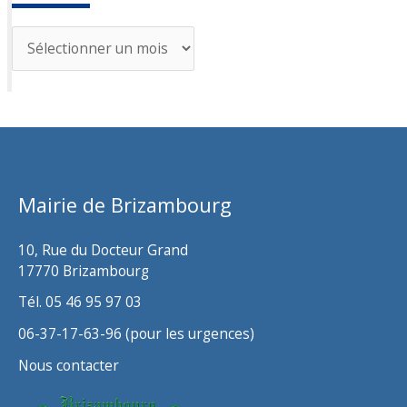
A
r
c
h
i
v
Mairie de Brizambourg
e
s
10, Rue du Docteur Grand
17770 Brizambourg
Tél. 05 46 95 97 03
06-37-17-63-96 (pour les urgences)
Nous contacter