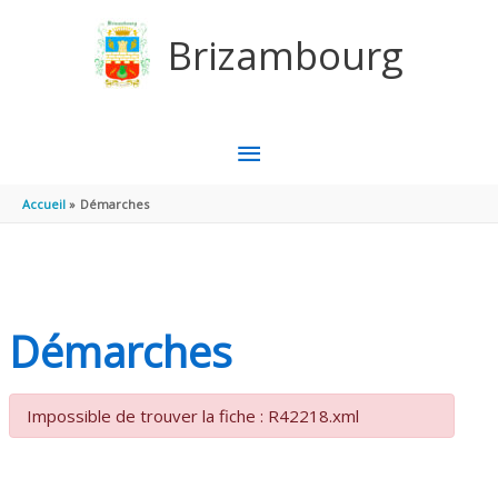
Aller au contenu
Aller au pied de page
Brizambourg
MENU
PRINCIPAL
Accueil
Démarches
Démarches
Impossible de trouver la fiche : R42218.xml