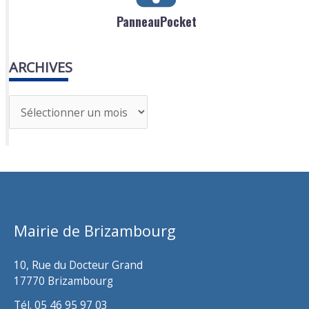
PanneauPocket
ARCHIVES
A
r
c
h
i
v
Mairie de Brizambourg
e
s
10, Rue du Docteur Grand
17770 Brizambourg
Tél. 05 46 95 97 03