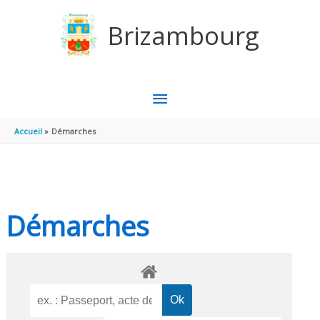
Aller au contenu
Aller au pied de page
Brizambourg
MENU
PRINCIPAL
Accueil
Démarches
Démarches