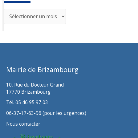
A
r
c
h
i
v
Mairie de Brizambourg
e
s
10, Rue du Docteur Grand
17770 Brizambourg
Tél. 05 46 95 97 03
06-37-17-63-96 (pour les urgences)
Nous contacter