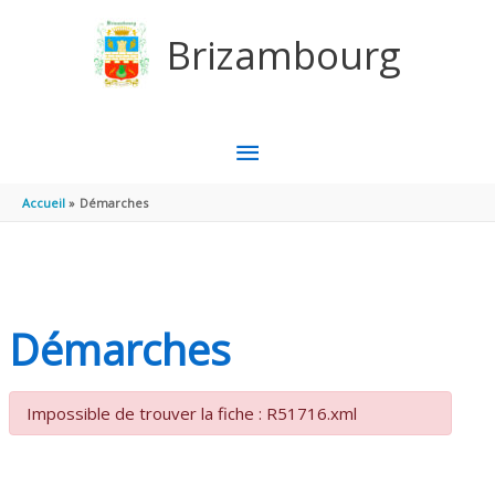
Aller au contenu
Aller au pied de page
Brizambourg
MENU
PRINCIPAL
Accueil
Démarches
Démarches
Impossible de trouver la fiche : R51716.xml