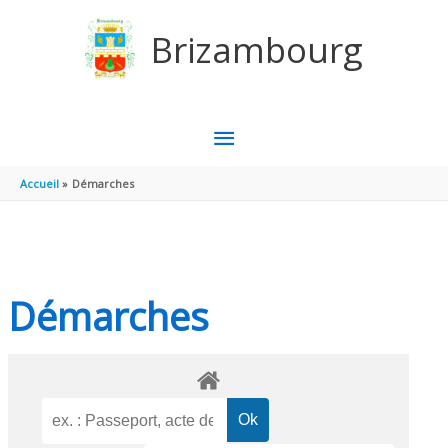
Aller au contenu
Aller au pied de page
Brizambourg
MENU
PRINCIPAL
Accueil
Démarches
Démarches