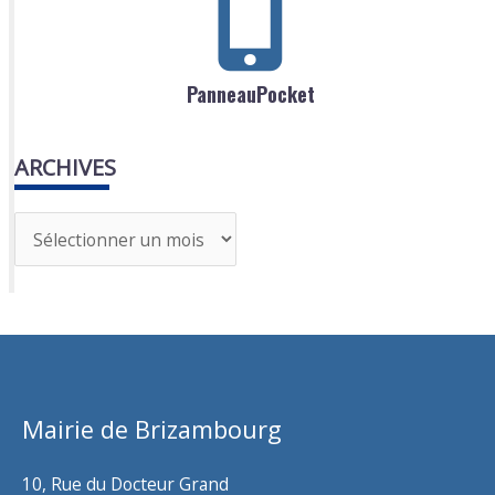
PanneauPocket
ARCHIVES
A
r
c
h
i
v
Mairie de Brizambourg
e
s
10, Rue du Docteur Grand