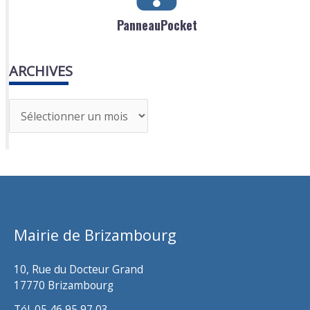
PanneauPocket
ARCHIVES
A
r
c
h
i
v
Mairie de Brizambourg
e
s
10, Rue du Docteur Grand
17770 Brizambourg
Tél. 05 46 95 97 03