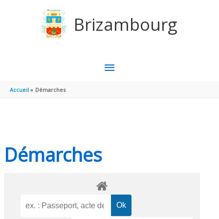
Aller au contenu
Aller au pied de page
Brizambourg
MENU
PRINCIPAL
Accueil
Démarches
Démarches