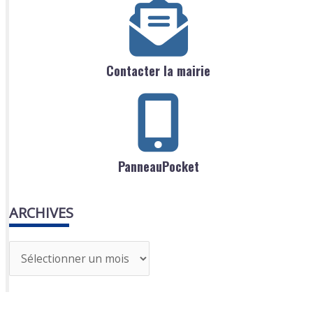
Contacter la mairie
PanneauPocket
ARCHIVES
A
r
c