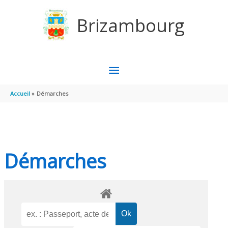
Aller au contenu
Aller au pied de page
Brizambourg
MENU
PRINCIPAL
Accueil
Démarches
Démarches