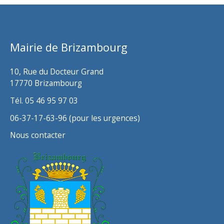
h
i
v
Mairie de Brizambourg
e
s
10, Rue du Docteur Grand
17770 Brizambourg
Tél. 05 46 95 97 03
06-37-17-63-96 (pour les urgences)
Nous contacter