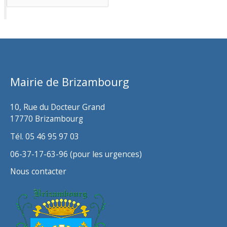
r
c
h
i
v
Mairie de Brizambourg
e
s
10, Rue du Docteur Grand
17770 Brizambourg
Tél. 05 46 95 97 03
06-37-17-63-96 (pour les urgences)
Nous contacter