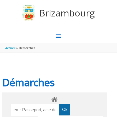
Aller au contenu
Aller au pied de page
Brizambourg
MENU
PRINCIPAL
Accueil
Démarches
Démarches